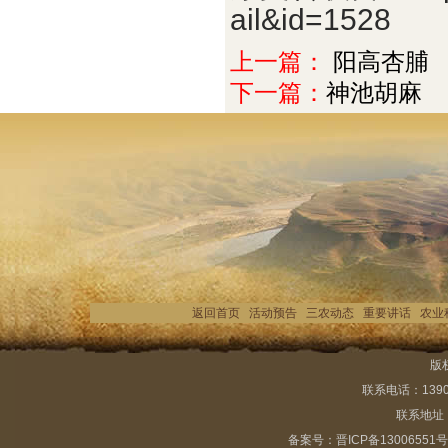
ail&id=1528
上一篇：
阳高杏脯
下一篇：
神池胡麻
返回首页
活动预告
三农动态
重要讲话
农业
版
联系电话：13903
联系地址：
备案号：
晋ICP备13006551号