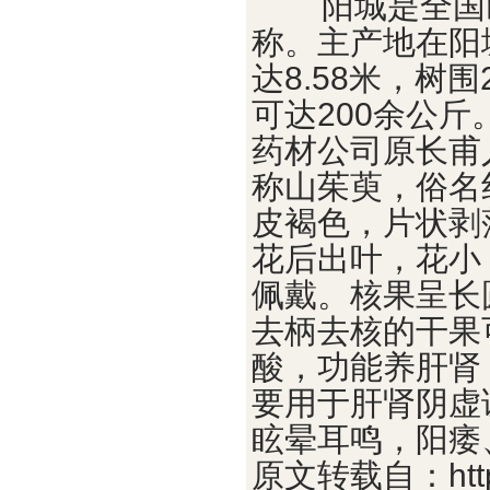
阳城是全国山
称。主产地在阳
达8.58米，树围
可达200余公斤
药材公司原长甫
称山茱萸，俗名
皮褐色，片状剥
花后出叶，花小
佩戴。核果呈长
去柄去核的干果
酸，功能养肝肾
要用于肝肾阴虚
眩晕耳鸣，阳痿
原文转载自：http://w