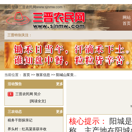
欢迎登录三晋农民网www.sjnmw.com！
网站
首页
三晋特别关注：
当前位置：
首页
>>
致富信息
>>
阳城山茱萸...
活动预告
更多
三晋农民网 简介
1
[阅读全文]
三农动态
更多
核心提示：
阳城是
税务干部探亲记
称。主产地在阳城
界头村：红高粱喜获丰收