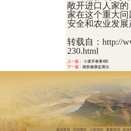
敞开进口人家的
家在这个重大问
安全和农业发展
转载自：
http://
230.html
上一篇：
小麦开春要4防
下一篇：
猪群健康监测法
返回首页
活动预告
三农动态
重要讲话
农业