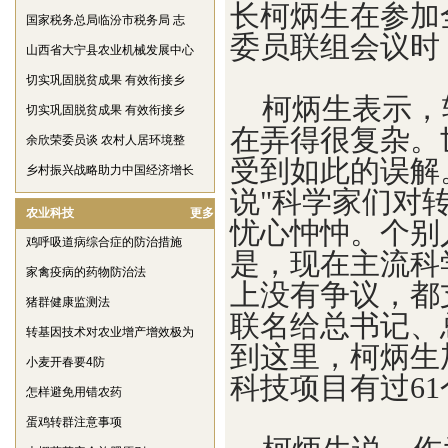
长柯炳生在参加
国家税务总局临汾市税务局 志
委员联组会议时
山西省大宁县农业机械发展中心
切实巩固脱贫成果 有效衔接乡
柯炳生表示，
切实巩固脱贫成果 有效衔接乡
在弄得很复杂。
余欣荣委员谈 农村人居环境整
受到如此的误解
乡村振兴战略助力中国经济增长
说"科学家们对
农业科技
更多
忧心忡忡。个别
鸡呼吸道病综合症的防治措施
是，现在主流科
家禽疫病的药物防治法
上没有争议，都
猪群健康监测法
联名给总书记、
转基因技术对农业增产增效极为
到这里，柯炳生
小麦开春要4防
科技项目有过6
怎样避免用错农药
蛋鸡转群注意事项