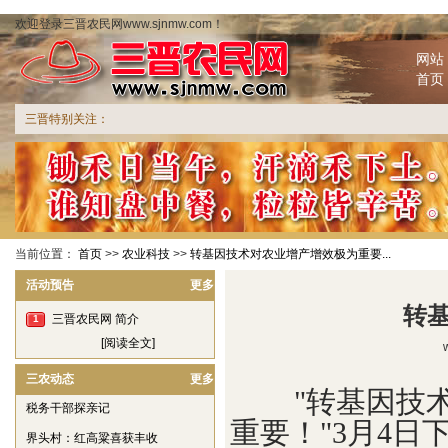
欢迎登录三晋农民网www.sjnmw.com！
网站
首页
三晋特别关注：
当前位置：
首页
>>
农业科技
>>
转基因技术对农业增产增效极为重要...
活动预告
更多
转
三晋农民网 简介
1
[阅读全文]
三农动态
更多
"转基因技
税务干部探亲记
重要！"3月4
界头村：红高粱喜获丰收