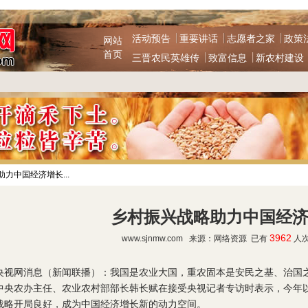
活动预告
重要讲话
志愿者之家
政策
网站
首页
三晋农民英雄传
致富信息
新农村建设
力中国经济增长...
乡村振兴战略助力中国经
3962
www.sjnmw.com 来源：网络资源 已有
人
网消息（新闻联播）：我国是农业大国，重农固本是安民之基、治国之
中央农办主任、农业农村部部长韩长赋在接受央视记者专访时表示，今年
战略开局良好，成为中国经济增长新的动力空间。