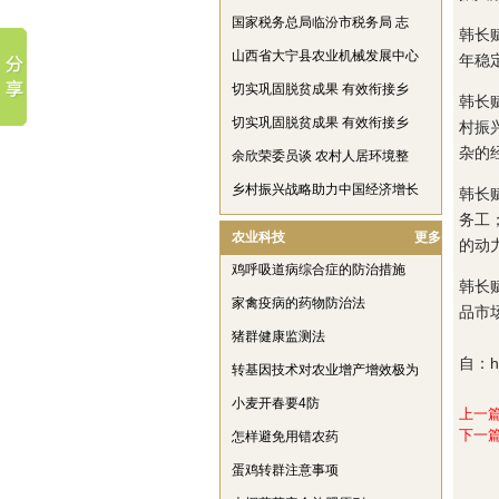
国家税务总局临汾市税务局 志
韩长
山西省大宁县农业机械发展中心
年稳
切实巩固脱贫成果 有效衔接乡
韩长
切实巩固脱贫成果 有效衔接乡
村振
杂的
余欣荣委员谈 农村人居环境整
乡村振兴战略助力中国经济增长
韩长
务工
农业科技
更多
的动
鸡呼吸道病综合症的防治措施
韩长
家禽疫病的药物防治法
品市
猪群健康监测法
自：htt
转基因技术对农业增产增效极为
小麦开春要4防
上一
下一
怎样避免用错农药
蛋鸡转群注意事项