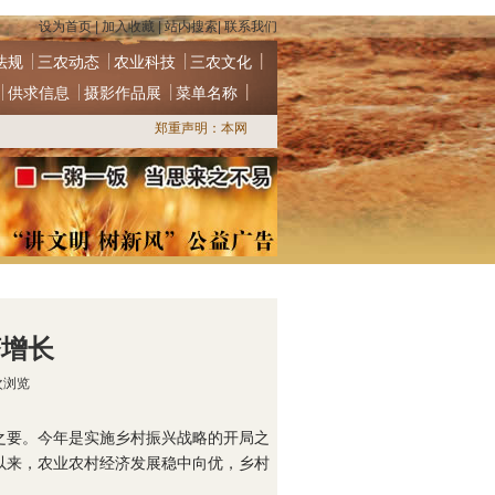
设为首页
|
加入收藏
|
站内搜索
|
联系我们
法规
三农动态
农业科技
三农文化
供求信息
摄影作品展
菜单名称
郑重声明：本网站为面向社会、面向“三农”的公益性网站
济增长
次浏览
要。今年是实施乡村振兴战略的开局之
以来，农业农村经济发展稳中向优，乡村