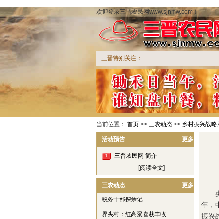
欢迎登录三晋农民网www.sjnmw.com！
三晋特别关注：
当前位置：
首页
>>
三农动态
>>
乡村振兴战略助
活动预告
更多
三晋农民网 简介
1
[阅读全文]
三农动态
更多
央视
税务干部探亲记
年，
界头村：红高粱喜获丰收
振兴