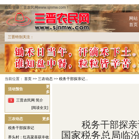
欢迎登录三晋农民网www.sjnmw.com！
网站
首页
三晋特别关注：
当前位置：
首页
>>
三农动态
>>
税务干部探亲记...
更
活动预告
多
三晋农民网 简介
1
[阅读全文]
三农动态
更多
税务干部探亲
税务干部探亲记
国家税务总局临汾
界头村：红高粱喜获丰收