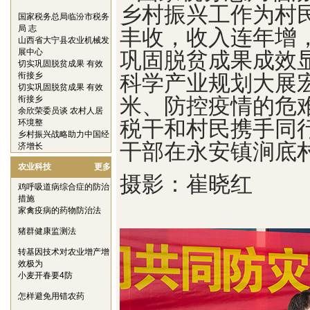
乡村振兴工作为村
国家税务总局临汾市税务
局 志
丰收，收入连年增
山西省大宁县农业机械发
展中心
巩固脱贫成果成效
切实巩固脱贫成果 有效
衔接乡
科学产业规划大展
切实巩固脱贫成果 有效
衔接乡
米、防控疫情的危
余欣荣委员谈 农村人居
税干和村民携手同
环境整
乡村振兴战略助力中国经
干部在永安镇涧底
济增长
农业科技
更多
摄影：崔晓红
鸡呼吸道病综合症的防治
措施
家禽疫病的药物防治法
猪群健康监测法
转基因技术对农业增产增
效极为
小麦开春要4防
怎样避免用错农药