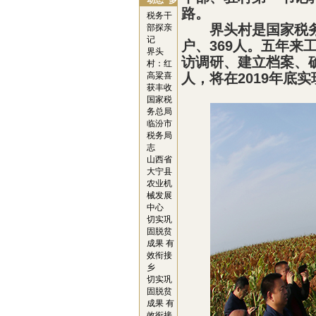
动态
多
简
路。
税务干
介
界头村
是
国家税
部探亲
记
户、
369
人。五年来
界头
访调研、建立档案、
村：红
高粱喜
人，将在
2019
年底实
获丰收
国家税
务总局
临汾市
税务局
志
山西省
大宁县
农业机
械发展
中心
切实巩
固脱贫
成果 有
效衔接
乡
切实巩
固脱贫
成果 有
效衔接