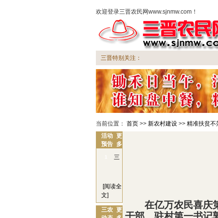
欢迎登录三晋农民网www.sjnmw.com！
三晋特别关注：
当前位置：
首页
>>
新农村建设
>>
精准扶贫不落
活动
更
预告
多
三
1
晋
农
[阅读全
文]
民
在亿万农民喜庆
网
三农
更
干部、驻村第一书记