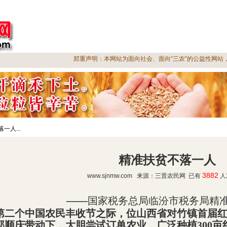
活动预告
重要讲话
志愿者之家
政策
网站
首页
三晋农民英雄传
致富信息
新农村建设
郑重声明：本网站为面向社会、面向“三农”的公益性网站，免
一人...
精准扶贫不落一人
3882
www.sjnmw.com 来源：三晋农民网 已有
人
——
国家税务总局临汾市税务局精
第二个中国农民丰收节之际，
位山西省
对竹
镇
首届
郭顺庆带动下，大胆尝试订单农业，广泛种植
300
亩