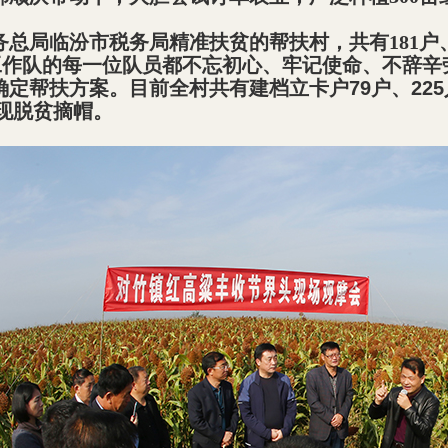
务总局临汾市税务局精准扶贫的帮扶村，共有
181
户
工作队的每一位队员都不忘初心、牢记使命、不辞辛
确定帮扶方案。目前全村共有建档立卡户
79
户、
225
现脱贫摘帽。