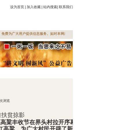
设为首页
|
加入收藏
|
站内搜索
|
联系我们
法规
三农动态
农业科技
三农文化
供求信息
摄影作品展
菜单名称
费为广大用户提供信息服务。如对本网所载信息有涉及知识产权方面的异议，敬请赐告，
次浏览
准扶贫掠影
红高粱丰收节在界头村拉开序幕
。
界头村在税务
红高粱，为广大村民开辟了新的脱贫致富之