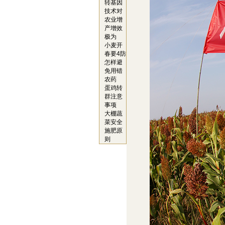
转基因
技术对
农业增
产增效
极为
小麦开
春要4防
怎样避
免用错
农药
蛋鸡转
群注意
事项
大棚蔬
菜安全
施肥原
则