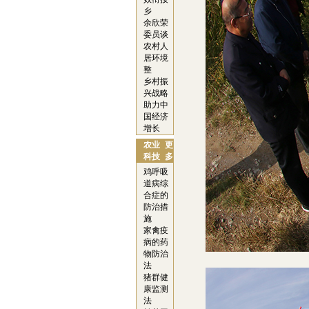
乡
余欣荣
委员谈
农村人
居环境
整
乡村振
兴战略
助力中
国经济
增长
农业
更
科技
多
鸡呼吸
道病综
合症的
防治措
施
家禽疫
病的药
物防治
法
猪群健
康监测
法