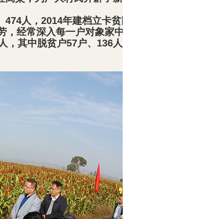
、
474
人，
2014
年建档立卡贫困户贫困人口
107
劳，经常深入每一户对象家中，了解情况、走
人，其中脱贫户
57
户、
136
人，贫困户
22
户
39